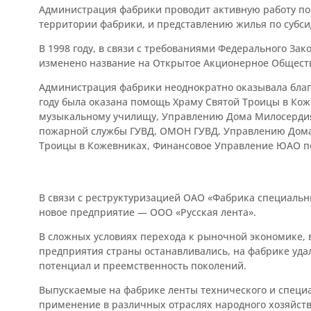
Администрация фабрики проводит активную работу п
территории фабрики, и представлению жилья по субси
В 1998 году, в связи с требованиями Федерального За
изменено название на Открытое Акционерное Обществ
Администрация фабрики неоднократно оказывала благ
году была оказана помощь Храму Святой Троицы в Кож
музыкальному училищу, Управлению Дома Милосердия 
пожарной службы ГУВД, ОМОН ГУВД, Управлению Дома 
Троицы в Кожевниках, Финансовое Управление ЮАО п
В связи с реструктуризацией ОАО «Фабрика специальны
новое предприятие — ООО «Русская лента».
В сложных условиях перехода к рыночной экономике, в
предприятия страны останавливались, на фабрике уда
потенциал и преемственность поколений.
Выпускаемые на фабрике ленты технического и специа
применение в различных отраслях народного хозяйств