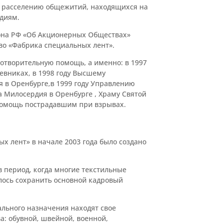
о расселению общежитий, находящихся на
диям.
кона РФ «Об Акционерных Обществах»
о «Фабрика специальных лент».
отворительную помощь, а именно: в 1997
евниках, в 1998 году Высшему
в Оренбурге,в 1999 году Управлению
Милосердия в Оренбурге , Храму Святой
омощь пострадавшим при взрывах.
х лент» в начале 2003 года было создано
 период, когда многие текстильные
лось сохранить основной кадровый
льного назначения находят свое
а: обувной, швейной, военной,