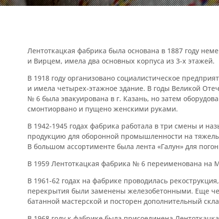
И
Лентоткацкая фабрика была основана в 1887 году нем
и Вирцем, имела два основных корпуса из
3-х
этажей.
В 1918 году организовано социалистическое предприят
и имела четырех-этажное здание. В годы Великой Оте
№ 6 была эвакуирована в г. Казань, но затем оборудов
смонтиорвано и пущено женскими руками.
В
1942-1945
годах фабрика работала в три смены и на
продукцию для оборонной промышленности на тяжелых
В большом ассортименте была лента «Галун» для пого
В 1959 Лентоткацкая фабрика № 6 переименована на 
В
1961-62
годах на фабрике проводилась рекострукция,
перекрытия были заменены железобетонными. Еще чер
батанной мастерской и посторен дополнительный скла
В 1968 году к фабрике была присоединена Лентоткацка