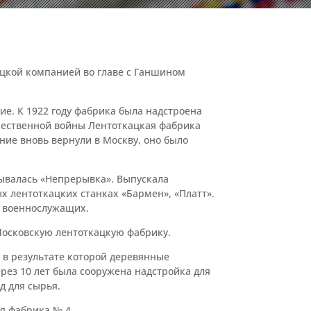
ецкой компанией во главе с Ганшином
ие. К 1922 году фабрика была надстроена
чественной войны Лентоткацкая фабрика
ание вновь вернули в Москву, оно было
зывалась «Непрерывка». Выпускала
 лентоткацких станках «Бармен», «Платт».
н военнослужащих.
Московскую лентоткацкую фабрику.
 в результате которой деревянные
ез 10 лет была сооружена надстройка для
д для сырья.
я фабрика № 4.