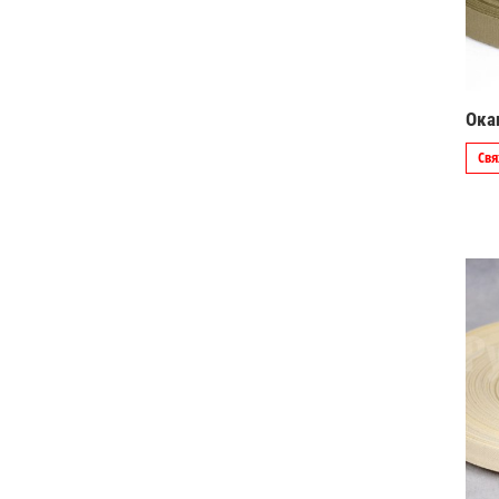
Ока
Свя