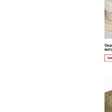
Ока
мат
Свя