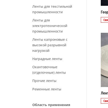
Ленты для текстильной
промышленности
Гео
Ленты для
Свя
электротехнической
промышленности
Ленты капроновые с
высокой разрывной
нагрузкой
Наградные ленты
Окантовочные
(отделочные) ленты
Прочие ленты
Ременные ленты
Лен
Свя
Область применения